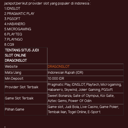
jackpot,berikut provider slot yang populer di indonesia :
1.IDNSLOT
2.PRAGMATIC PLAY
3.PGSOFT
4.HABANERO
5.MICROGAMING
6.PLAYTEQ
7.PLAYNGO
8.CQ9
TENTANG SITUS JUDI
SLOT ONLINE
DRAGONSLOT
Website
DRAGONSLOT
Mata Uang
Indonesian Rupiah (IDR)
Min Deposit
10.000 IDR
Pragmatic Play, IDNSLOT, Playtech, Microgaming,
Provider Slot Terbaik
Habanero, Skywind, Joker Gaming, PGSoft
Sweet Bonanza, Gate of Olympus, Koi Gate,
Game Slot Terbaik
Aztec Gems, Power Of Odin
Game slot, Judi Bola, Live Casino, Game Poker,
Pilihan Game
Tembak Ikan, Togel Online, E-Sport