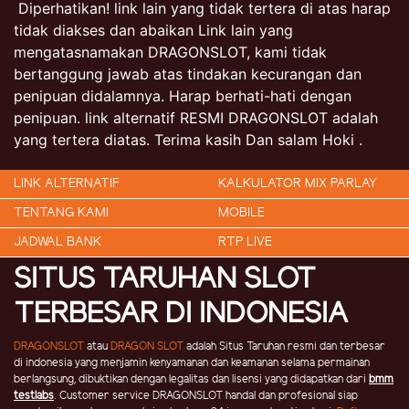
Diperhatikan! link lain yang tidak tertera di atas harap
tidak diakses dan abaikan Link lain yang
mengatasnamakan DRAGONSLOT, kami tidak
bertanggung jawab atas tindakan kecurangan dan
penipuan didalamnya. Harap berhati-hati dengan
penipuan. link alternatif RESMI DRAGONSLOT adalah
yang tertera diatas. Terima kasih Dan salam Hoki .
LINK ALTERNATIF
KALKULATOR MIX PARLAY
TENTANG KAMI
MOBILE
JADWAL BANK
RTP LIVE
SITUS TARUHAN SLOT
TERBESAR DI INDONESIA
DRAGONSLOT
atau
DRAGON SLOT
adalah Situs Taruhan resmi dan terbesar
di indonesia yang menjamin kenyamanan dan keamanan selama permainan
berlangsung, dibuktikan dengan legalitas dan lisensi yang didapatkan dari
bmm
testlabs
. Customer service DRAGONSLOT handal dan profesional siap