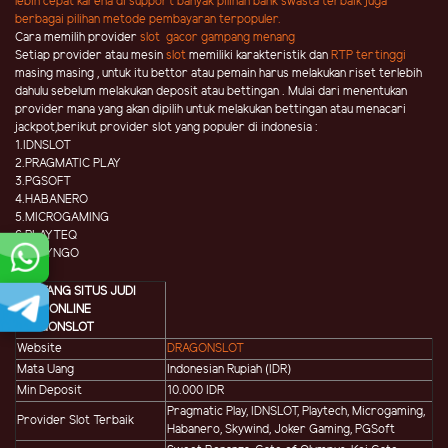
lebih cepat karena di support banyak pilihan bank swasta terbaik juga
berbagai pilihan metode pembayaran terpopuler.
Cara memilih provider
slot gacor gampang menang
Setiap provider atau mesin
slot
memiliki karakteristik dan
RTP tertinggi
masing masing , untuk itu bettor atau pemain harus melakukan riset terlebih
dahulu sebelum melakukan deposit atau bettingan . Mulai dari menentukan
provider mana yang akan dipilih untuk melakukan bettingan atau menacari
jackpot,berikut provider slot yang populer di indonesia :
1.IDNSLOT
2.PRAGMATIC PLAY
3.PGSOFT
4.HABANERO
5.MICROGAMING
6.PLAYTEQ
7.PLAYNGO
8.CQ9
TENTANG SITUS JUDI
SLOT ONLINE
DRAGONSLOT
Website
DRAGONSLOT
Mata Uang
Indonesian Rupiah (IDR)
Min Deposit
10.000 IDR
Pragmatic Play, IDNSLOT, Playtech, Microgaming,
Provider Slot Terbaik
Habanero, Skywind, Joker Gaming, PGSoft