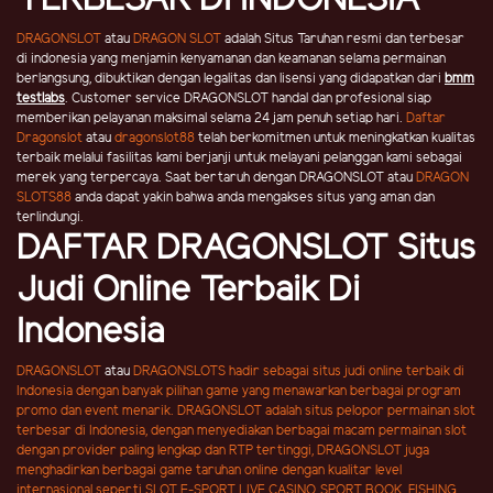
TERBESAR DI INDONESIA
DRAGONSLOT
atau
DRAGON SLOT
adalah Situs Taruhan resmi dan terbesar
di indonesia yang menjamin kenyamanan dan keamanan selama permainan
berlangsung, dibuktikan dengan legalitas dan lisensi yang didapatkan dari
bmm
testlabs
. Customer service DRAGONSLOT handal dan profesional siap
memberikan pelayanan maksimal selama 24 jam penuh setiap hari.
Daftar
Dragonslot
atau
dragonslot88
telah berkomitmen untuk meningkatkan kualitas
terbaik melalui fasilitas kami berjanji untuk melayani pelanggan kami sebagai
merek yang terpercaya. Saat bertaruh dengan DRAGONSLOT atau
DRAGON
SLOTS88
anda dapat yakin bahwa anda mengakses situs yang aman dan
terlindungi.
DAFTAR DRAGONSLOT Situs
Judi Online Terbaik Di
Indonesia
DRAGONSLOT
atau
DRAGONSLOTS
hadir sebagai situs judi online terbaik di
Indonesia dengan banyak pilihan game yang menawarkan berbagai program
promo dan event menarik. DRAGONSLOT adalah situs pelopor permainan slot
terbesar di Indonesia, dengan menyediakan berbagai macam permainan slot
dengan provider paling lengkap dan RTP tertinggi, DRAGONSLOT
juga
menghadirkan berbagai game
taruhan online
dengan kualitar level
internasional seperti SLOT, E-SPORT, LIVE CASINO, SPORT BOOK, FISHING,