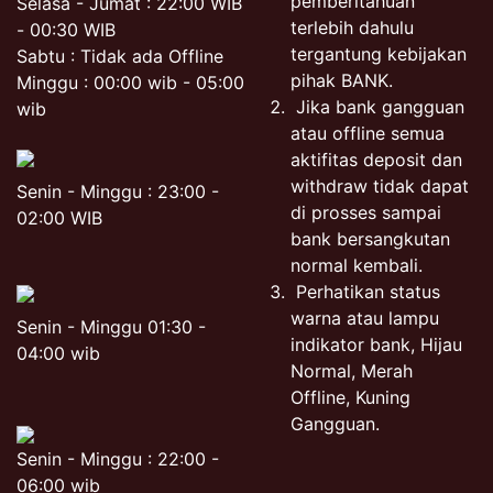
pemberitahuan
Selasa - Jumat : 22:00 WIB
terlebih dahulu
- 00:30 WIB
tergantung kebijakan
Sabtu : Tidak ada Offline
pihak BANK.
Minggu : 00:00 wib - 05:00
Jika bank gangguan
wib
atau offline semua
aktifitas deposit dan
withdraw tidak dapat
Senin - Minggu : 23:00 -
di prosses sampai
02:00 WIB
bank bersangkutan
normal kembali.
Perhatikan status
warna atau lampu
Senin - Minggu 01:30 -
indikator bank, Hijau
04:00 wib
Normal, Merah
Offline, Kuning
Gangguan.
Senin - Minggu : 22:00 -
06:00 wib