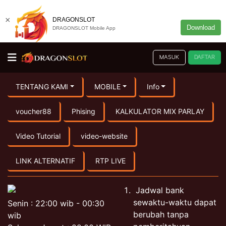
×
DRAGONSLOT
Download
DRAGONSLOT Mobile App
MASUK
DAFTAR
TENTANG KAMI
MOBILE
Info
voucher88
Phising
KALKULATOR MIX PARLAY
Video Tutorial
video-website
LINK ALTERNATIF
RTP LIVE
Jadwal bank
sewaktu-waktu dapat
Senin : 22:00 wib - 00:30
berubah tanpa
wib